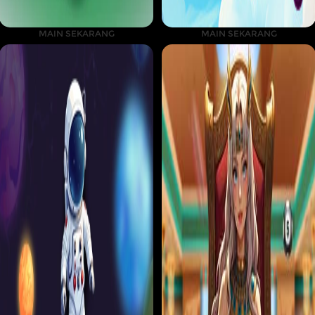
MAIN SEKARANG
MAIN SEKARANG