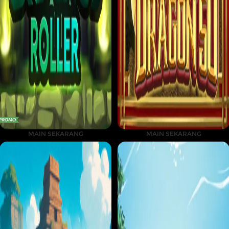
MAIN SEKARANG
MAIN SEKARANG