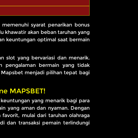
uk memenuhi syarat penarikan bonus
rlu khawatir akan beban taruhan yang
 keuntungan optimal saat bermain
 slot yang bervariasi dan menarik.
n pengalaman bermain yang tidak
Mapsbet menjadi pilihan tepat bagi
line MAPSBET!
 keuntungan yang menarik bagi para
main yang aman dan nyaman. Dengan
vorit, mulai dari taruhan olahraga
i dan transaksi pemain terlindungi