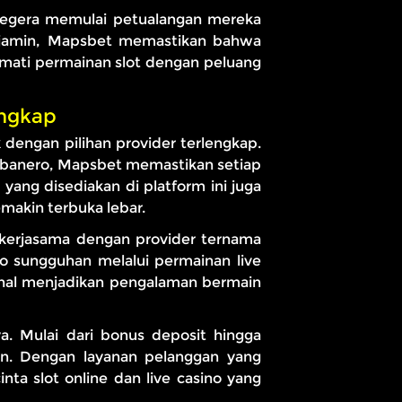
 segera memulai petualangan mereka
erjamin, Mapsbet memastikan bahwa
mati permainan slot dengan peluang
engkap
dengan pilihan provider terlengkap.
 Habanero, Mapsbet memastikan setiap
ang disediakan di platform ini juga
akin terbuka lebar.
 kerjasama dengan provider ternama
o sungguhan melalui permainan live
sional menjadikan pengalaman bermain
 Mulai dari bonus deposit hingga
in. Dengan layanan pelanggan yang
nta slot online dan live casino yang