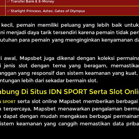
✅ Transfer Bank & E-Money
✅ Starlight Princess, Aztec, Gates of Olympus
kecil, pemain memiliki peluang yang lebih baik unt
ni menjadi daya tarik tersendiri karena pemain tidak pe
uhan para pemain yang menginginkan kenyamanan dan
i awal, Mapsbet juga dikenal dengan koleksi permainan
i jenis slot dengan tema yang beragam, memastika
ggan yang responsif dan sistem keamanan yang kuat, 
ungan lebih dari sekadar bermain slot.
bung Di Situs IDN SPORT Serta Slot On
serta slot online Mapsbet memberikan berbagai
DN SPORT
orm terpercaya, Mapsbet menawarkan pengalaman ber
in dapat dengan mudah mengakses berbagai permainan fa
, sistem keamanan yang canggih memastikan data pribad