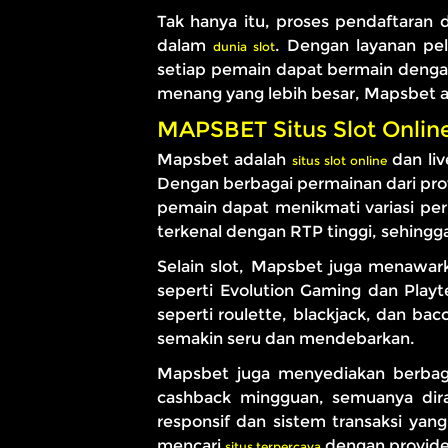
Tak hanya itu, proses pendaftaran
dalam
. Dengan layanan pe
dunia slot
setiap pemain dapat bermain denga
menang yang lebih besar, Mapsbet ad
MAPSBET Situs Slot Onlin
Mapsbet adalah
dan liv
situs slot online
Dengan berbagai permainan dari prov
pemain dapat menikmati variasi per
terkenal dengan RTP tinggi, sehin
Selain slot, Mapsbet juga menawa
seperti Evolution Gaming dan Play
seperti roulette, blackjack, dan ba
semakin seru dan mendebarkan.
Mapsbet juga menyediakan berbag
cashback mingguan, semuanya dira
responsif dan sistem transaksi yang
mencari
dengan provide
situs terpercaya