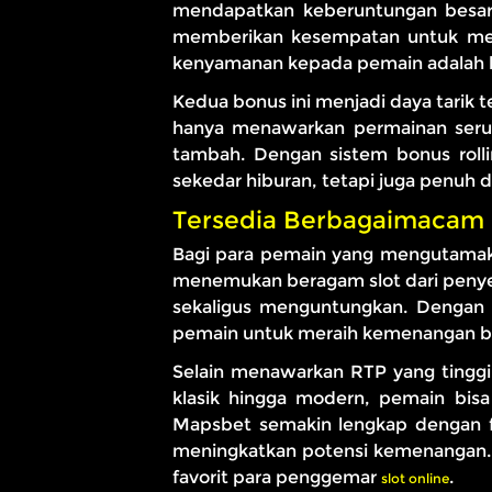
mendapatkan keberuntungan besar.
memberikan kesempatan untuk men
kenyamanan kepada pemain adalah ku
Kedua bonus ini menjadi daya tarik 
hanya menawarkan permainan seru
tambah. Dengan sistem bonus rol
sekedar hiburan, tetapi juga penu
Tersedia Berbagaimacam 
Bagi para pemain yang mengutamaka
menemukan beragam slot dari penye
sekaligus menguntungkan. Dengan d
pemain untuk meraih kemenangan b
Selain menawarkan RTP yang tinggi,
klasik hingga modern, pemain bisa
Mapsbet semakin lengkap dengan fitu
meningkatkan potensi kemenangan. 
favorit para penggemar
.
slot online