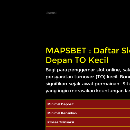
Lisensi
MAPSBET : Daftar S
Depan TO Kecil
Bagi para penggemar slot online, sa
persyaratan turnover (TO) kecil. 
signifikan sejak awal permainan. S
yang ingin merasakan keuntungan la
Minimal Deposit
Minimal Penarikan
Proses Transaksi