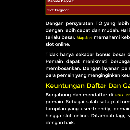
Metode Deposit
Slot Tergacor
Dengan persyaratan TO yang lebih 
dengan lebih cepat dan mudah. Hal i
terlalu besar.
memahami kebut
Mapsbet
slot online.
Tidak hanya sekadar bonus besar d
Pemain dapat menikmati berbaga
membosankan. Dengan layanan pelan
para pemain yang menginginkan keunt
Keuntungan Daftar Dan Ga
Bergabung dan mendaftar di
situs I
pemain. Sebagai salah satu platf
tampilan yang user-friendly, pema
hingga slot online. Ditambah lagi
dengan baik.