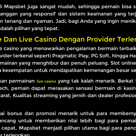
 di Mapsbet juga sangat mudah, sehingga pemain bisa
langgan yang responsif dan sistem keamanan yang t
n tenang dan nyaman. Jadi, bagi Anda yang ingin menik
alah pilihan yang tepat.
e Dan Live Casino Dengan Provider Terl
e casino yang menawarkan pengalaman bermain terbaik 
ider terkenal seperti Pragmatic Play, PG Soft, hingga
mainan yang menghibur dan penuh peluang. Slot online y
gga kesempatan untuk mendapatkan kemenangan besar sem
rkan permainan
yang tak kalah menarik. Berkat
live casino
tech, pemain dapat merasakan sensasi bermain di kasin
ccarat. Kualitas streaming yang jernih dan dealer profe
ai bonus dan promosi menarik untuk para membernya.
ncang untuk memberikan nilai lebih bagi para pema
 cepat, Mapsbet menjadi pilihan utama bagi para penci
r terlengkap.