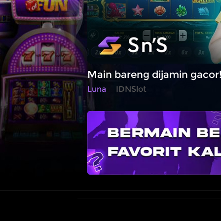
Main bareng dijamin gacor!
Luna
IDNSlot