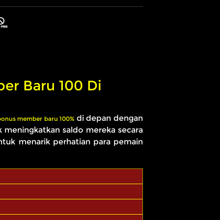
er Baru 100 Di
di depan dengan
bonus member baru 100%
k meningkatkan saldo mereka secara
untuk menarik perhatian para pemain